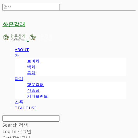
향운감래
ABOUT
차
보이차
백차
홍차
다기
향운감래
선승당
기타브랜드
소품
TEAHOUSE
Search
검색
Log In
로그인
Cart
장바구니