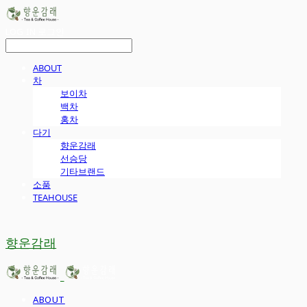
LOG IN
로그인
ABOUT
차
보이차
백차
홍차
다기
향운감래
선승당
기타브랜드
소품
TEAHOUSE
향운감래
ABOUT