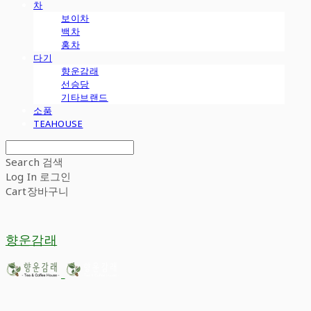
차
보이차
백차
홍차
다기
향운감래
선승당
기타브랜드
소품
TEAHOUSE
Search
검색
Log In
로그인
Cart
장바구니
향운감래